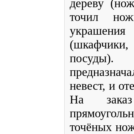
дереву (но
точил но
украшен
(шкафчики,
посуды
предназнача
невест, и от
На зака
прямоуголь
точёных нож