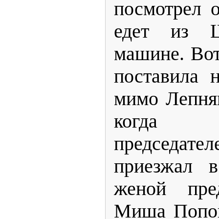
посмотрел о
едет из 
машине. Вот
поставила 
мимо Лепняг
когда 
председате
приезжал в
женой пред
Миша Попов