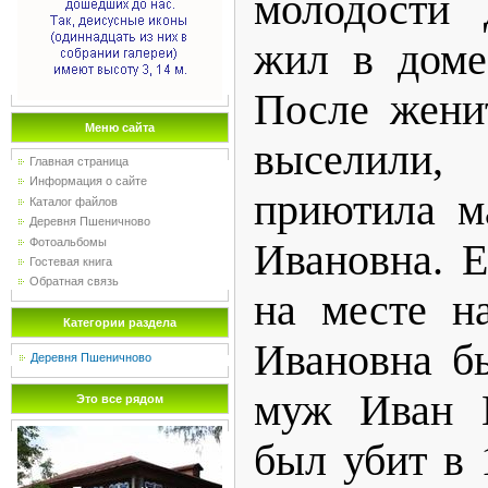
молодости 
жил в доме
После жени
Меню сайта
выселили
Главная страница
Информация о сайте
приютила м
Каталог файлов
Деревня Пшеничново
Фотоальбомы
Ивановна. Е
Гостевая книга
Обратная связь
на месте н
Категории раздела
Ивановна б
Деревня Пшеничново
муж Иван И
Это все рядом
был убит в 