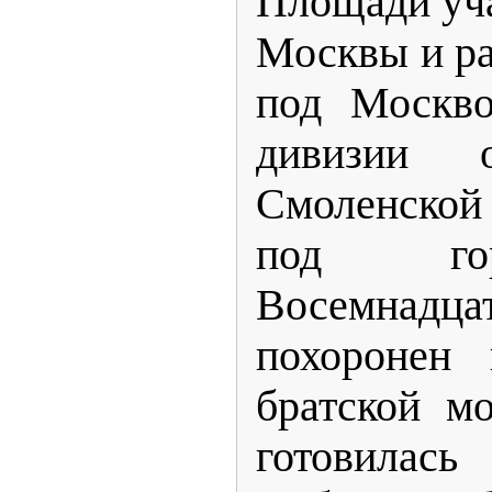
Площади уча
Москвы и р
под Москво
дивизии 
Смоленской
под го
Восемнадц
похоронен
братской мо
готовилас