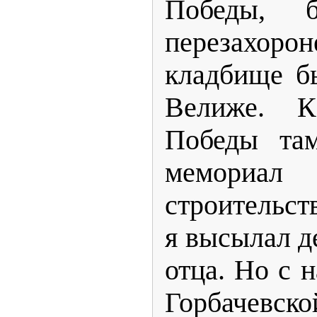
Победы, б
перезахоро
кладбище б
Велиже. К
Победы там
мемори
строительст
я высылал д
отца. Но с 
Горбачевск