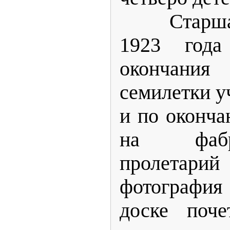
Старшая с
1923 года
окончани
семилетки у
и по оконча
на фаб
пролетар
фотографи
доске поче