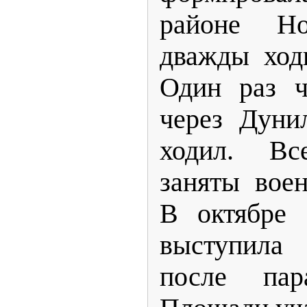
районе Н
дважды ход
Один раз ч
через Дуни
ходил. В
заняты вое
В октябре 
выступила
после па