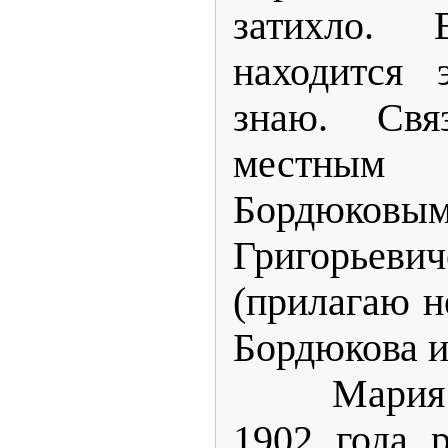
затихло.
находится 
знаю. Свя
местны
Бордюков
Григорьев
(прилагаю н
Бордюкова и
Мария Гри
1902 года 