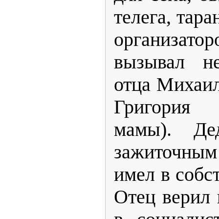
телега, тара
организато
вызывал не
отца Михаил
Григория 
мамы). Д
зажиточны
имел в собс
Отец верил 