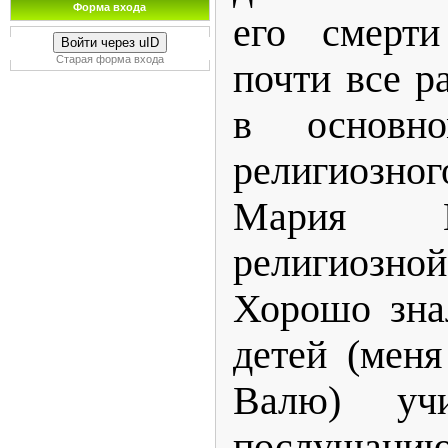
Форма входа
его смерт
Войти через uID
Старая форма входа
почти все р
в основн
религиозн
Мария И
религиоз
Хорошо зна
детей (мен
Валю) учи
послушани