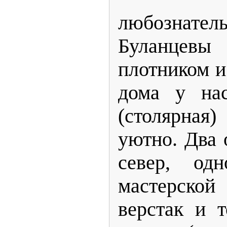
любознате
Буланцев
плотником и
дома у нас
(
столярная)
уютно. Два 
север, од
н
мастерской
верстак и 