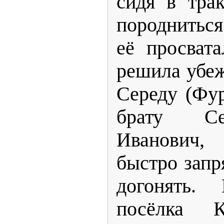
сидя в трак
породниться
её просват
решила убеж
Середу (Фу
брату Се
Иванович,
быстро запр
догонять.
посёлка К