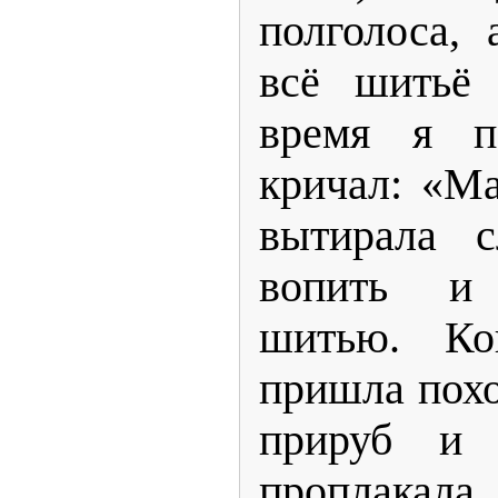
полголоса, 
всё шитьё 
время я п
кричал: «Ма
вытирала с
вопить и
шитью. Ко
пришла похо
прируб и 
проплакала