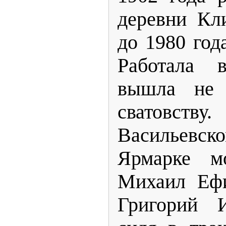
деревни Кл
до 1980 год
Работала 
вышла не
сватовст
Васильевс
Ярмарке м
Михаил Ефи
Григорий И