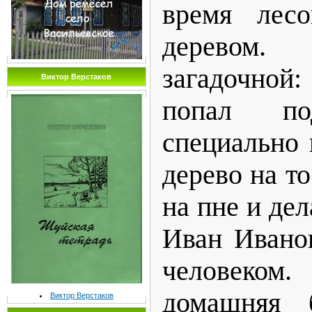
время лесо
деревом
загадочной
Виктор Верстаков
попал п
специально
дерево на то
на пне и дел
Иван Ивано
человеко
домашняя б
Виктор Верстаков