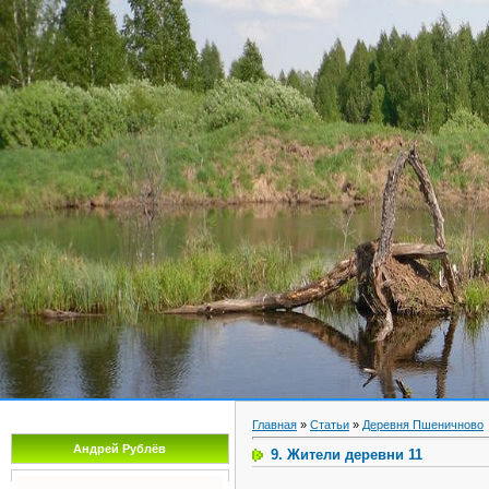
Д
Главная
Каталог статей
Регистрация
Приве
Главная
»
Статьи
»
Деревня Пшеничново
Андрей Рублёв
9. Жители деревни 11