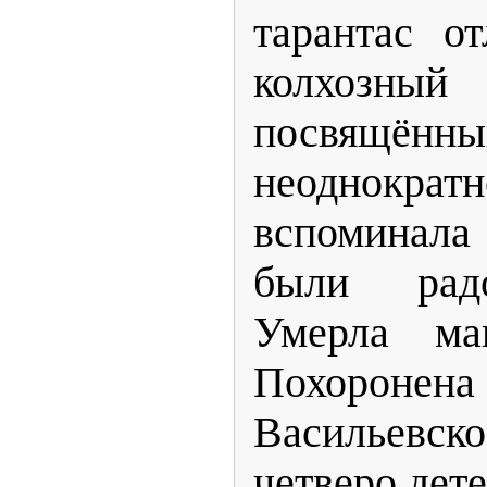
тарантас о
колхозн
посвящённы
неоднокра
вспоминала 
были рад
Умерла ма
Похоро
Васильевско
четверо дете