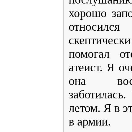
хорошо зап
относил
скептичес
помогал от
атеист. Я о
она вос
заботилась.
летом. Я в 
в арм
ии.