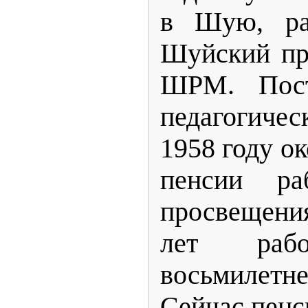
в Шую, ра
Шуйский пр
ШРМ. Пос
педагогиче
1958 году о
пенсии ра
просвещени
лет рабо
восьмиле
Сейчас пенс