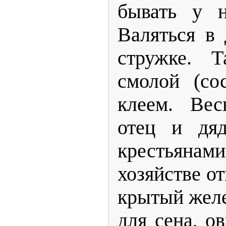
бывать у н
Валяться в
стружке. 
смолой (со
клеем. Вес
отец и дяд
крестьянам
хозяйстве о
крытый желе
для сена, о