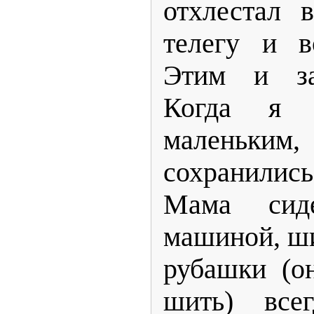
отхлестал 
телегу и в
Этим и зак
Когда я 
маленьким
сохранили
Мама сид
машиной, ш
рубашки (о
шить) все